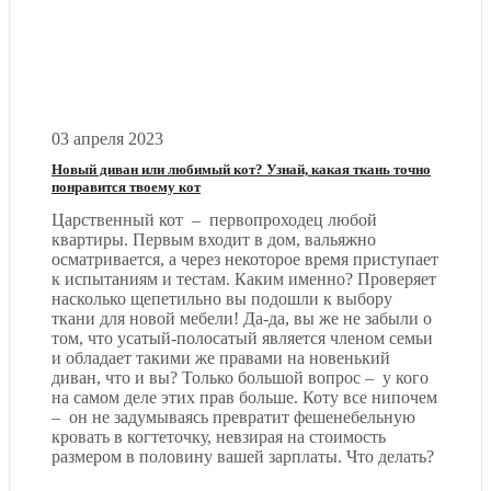
03 апреля 2023
Новый диван или любимый кот? Узнай, какая ткань точно
понравится твоему кот
Царственный кот – первопроходец любой
квартиры. Первым входит в дом, вальяжно
осматривается, а через некоторое время приступает
к испытаниям и тестам. Каким именно? Проверяет
насколько щепетильно вы подошли к выбору
ткани для новой мебели! Да-да, вы же не забыли о
том, что усатый-полосатый является членом семьи
и обладает такими же правами на новенький
диван, что и вы? Только большой вопрос – у кого
на самом деле этих прав больше. Коту все нипочем
– он не задумываясь превратит фешенебельную
кровать в когтеточку, невзирая на стоимость
размером в половину вашей зарплаты. Что делать?