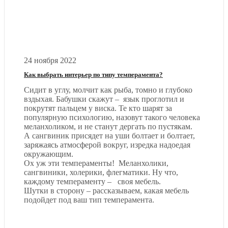
24 ноября 2022
Как выбрать интерьер по типу темперамента?
Сидит в углу, молчит как рыба, томно и глубоко
вздыхая. Бабушки скажут – язык проглотил и
покрутят пальцем у виска. Те кто шарят за
популярную психологию, назовут такого человека
меланхоликом, и не станут дергать по пустякам.
А сангвиник присядет на уши болтает и болтает,
заряжаясь атмосферой вокруг, изредка надоедая
окружающим.
Ох уж эти темпераменты! Меланхолики,
сангвиники, холерики, флегматики. Ну что,
каждому темпераменту – своя мебель.
Шутки в сторону – рассказываем, какая мебель
подойдет под ваш тип темперамента.