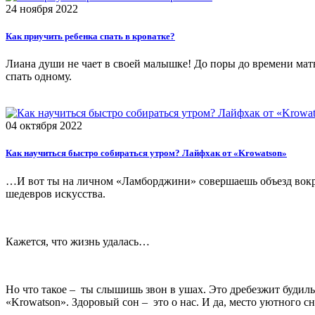
24 ноября 2022
Как приучить ребенка спать в кроватке?
Лиана души не чает в своей малышке! До поры до времени мать 
спать одному.
04 октября 2022
Как научиться быстро собираться утром? Лайфхак от «Krowatson»
…И вот ты на личном «Ламборджини» совершаешь объезд вокруг
шедевров искусства.
Кажется, что жизнь удалась…
Но что такое – ты слышишь звон в ушах. Это дребезжит будильн
«Krowatson». Здоровый сон – это о нас. И да, место уютного сн