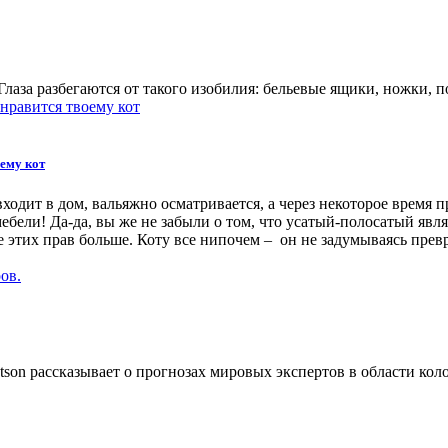
Глаза разбегаются от такого изобилия: бельевые ящики, ножки, 
ему кот
дит в дом, вальяжно осматривается, а через некоторое время п
бели! Да-да, вы же не забыли о том, что усатый-полосатый явл
е этих прав больше. Коту все нипочем – он не задумываясь прев
son рассказывает о прогнозах мировых экспертов в области кол