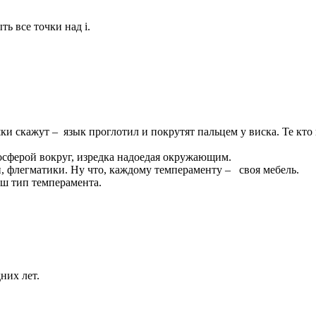
ь все точки над i.
шки скажут – язык проглотил и покрутят пальцем у виска. Те кто
мосферой вокруг, изредка надоедая окружающим.
 флегматики. Ну что, каждому темпераменту – своя мебель.
аш тип темперамента.
них лет.