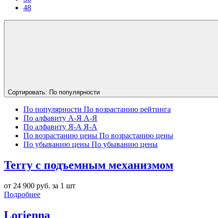
48
Сортировать:
По популярности
По популярности
По возрастанию рейтинга
По алфавиту А-Я
А-Я
По алфавиту Я-А
Я-А
По возрастанию цены
По возрастанию цены
По убыванию цены
По убыванию цены
Terry с подъемным механизмом
от 24 900 руб. за 1 шт
Подробнее
Lorienna