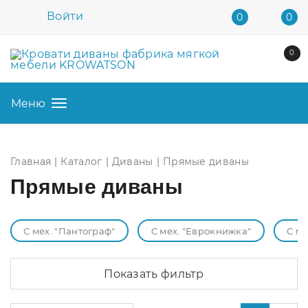
Войти
0
0
0
Меню
Главная
Каталог
Диваны
Прямые диваны
Прямые диваны
С мех. "Пантограф"
С мех. "Еврокнижка"
С м
Показать фильтр