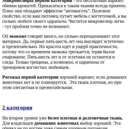
Микровелюры первой категории
- это бесплатный вариант
обивки кроватей. Прикасаться к таким тканям всегда приятно.
Плюс они обладают эффектом “антикоготь”. Полезное
свойство, если ваш питомец путает мебель с когтеточкой, а вы
сильно любите своего царапыча. Чистится микровелюр легко
- тут проблем точно не возникнет.
Об
экокоже
говорят много, но сильно переоценивают этот
материал. Да, первые пять-шесть лет она выглядит эстетично
и презентабельно. Но красота идет в ущерб практичности,
потому что со временем экокожа трескается, теряя былое
очарование. Пять-шесть лет и от эстетики не останется и
следа. Только трещины, а возможно, и царапины от
тренировок когтистых любимцев.
Рогожка первой категории
хороший вариант, если домашних
животных нет и не планируется. Эта ткань плотная, но при
этом элегантная и презентабельная.
2 категория
На втором уровне уже
более плотная и долговечная ткань
.
Для владельцев
домашних животных
выбор хороший. Эта
обивка не по когтям даже самым упорным питомцам.