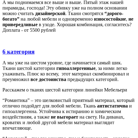
А мы поднимаемся все выше и выше. Пятый этаж нашей
пирамиды, господа! Эту обивку уже на полном основании
можно считать
дизайнерской
. Ткани смотрятся
“дорого-
богато”
на любой мебели и одновременно
износостойкие
,
не
привередливые
в уходе. Хорошая комбинация, согласитесь?
Доплата - от 5500 рублей
6 категория
А мы уже на шестом уровне, где начинается самый шик.
Ткани шестой категории
гипоаллергенные
, за ними легко
ухаживать. Плюс ко всему, этот материал скомбинировал и
преумножил
все достоинства
предыдущих категорий.
Расскажем о тканях шестой категории линейки Мебельери
“Романтика” – это шелковистый приятный материал, который
отлично подойдет для любой мебели. Ткань
антистатична
и
гипоаллергенна. Устойчива к истиранию и химическим
воздействиям, а также
не выгорает
на свету. На диванах,
кроватях и любой другой мебели материал выглядит
впечатляюще.