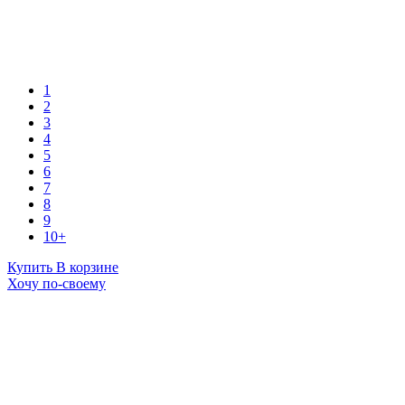
1
2
3
4
5
6
7
8
9
10+
Купить
В корзине
Хочу по-своему