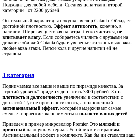
Подходит для любой мебели. Средняя цена ткани второй
категории - от 2200 рублей.
Оптимальный вариант для покупке: велюр Catania. Обладает
достойной плотностью.
Эффект антикоготь
, конечно, в
наличии. Широкая цветовая палитра. Легко чистится,
не
впитывает влагу
. Если собираетесь чиллить с друзьями на
диване с обивкой Catania будьте уверены: эта ткань выдержит
любые аква-атаки. Пепси-кола и другие напитки ей не
страшны.
3 категория
Поднимаемся все выше и выше по пирамиде качества. За
“третий уровень” придется доплатить 3300 рублей. Зато
плотность и долговечность
увеличены в соответствии с
доплатой. Тут не просто антикоготь, а полноценный
антивандальный эффект
, который выдерживает самые
смелые творческие эксперименты и
шалости ваших детей
.
Приведем в пример микровелюр Premier. Это
мягкий и
приятный
на ощупь материал. Устойчив к истираниям.
Антивандальный эффект в комплекте. Как бы ни старался ваш