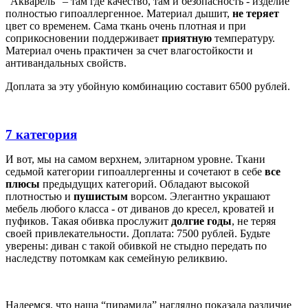
“Акварель” – там где качество, там и безопасность - изделие
полностью гипоаллергенное. Материал дышит,
не теряет
цвет со временем. Сама ткань очень плотная и при
соприкосновении поддерживает
приятную
температуру.
Материал очень практичен за счет влагостойкости и
антивандальных свойств.
Доплата за эту убойную комбинацию составит 6500 рублей.
7 категория
И вот, мы на самом верхнем, элитарном уровне. Ткани
седьмой категории гипоаллергенны и сочетают в себе
все
плюсы
предыдущих категорий. Обладают высокой
плотностью и
пушистым
ворсом. Элегантно украшают
мебель любого класса - от диванов до кресел, кроватей и
пуфиков. Такая обивка прослужит
долгие годы
, не теряя
своей привлекательности. Доплата: 7500 рублей. Будьте
уверены: диван с такой обивкой не стыдно передать по
наследству потомкам как семейную реликвию.
Надеемся, что наша “пирамида” наглядно показала различие