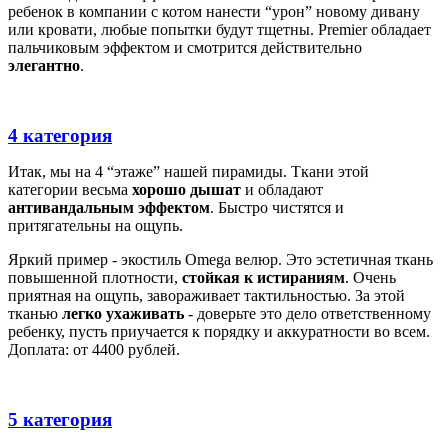
ребенок в компании с котом нанести “урон” новому дивану
или кровати, любые попытки будут тщетны. Premier обладает
пальчиковым эффектом и смотрится действительно
элегантно
.
4 категория
Итак, мы на 4 “этаже” нашей пирамиды. Ткани этой
категории весьма
хорошо дышат
и обладают
антивандальным эффектом
. Быстро чистятся и
притягательны на ощупь.
Яркий пример - экостиль Оmega велюр. Это эстетичная ткань
повышенной плотности,
стойкая к истираниям
. Очень
приятная на ощупь, завораживает тактильностью. За этой
тканью
легко ухаживать
- доверьте это дело ответственному
ребенку, пусть приучается к порядку и аккуратности во всем.
Доплата: от 4400 рублей.
5 категория