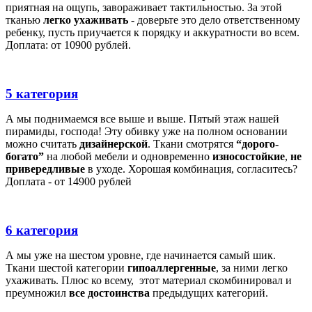
приятная на ощупь, завораживает тактильностью. За этой
тканью
легко ухаживать
- доверьте это дело ответственному
ребенку, пусть приучается к порядку и аккуратности во всем.
Доплата: от 10900 рублей.
5 категория
А мы поднимаемся все выше и выше. Пятый этаж нашей
пирамиды, господа! Эту обивку уже на полном основании
можно считать
дизайнерской
. Ткани смотрятся
“дорого-
богато”
на любой мебели и одновременно
износостойкие
,
не
привередливые
в уходе. Хорошая комбинация, согласитесь?
Доплата - от 14900 рублей
6 категория
А мы уже на шестом уровне, где начинается самый шик.
Ткани шестой категории
гипоаллергенные
, за ними легко
ухаживать. Плюс ко всему, этот материал скомбинировал и
преумножил
все достоинства
предыдущих категорий.