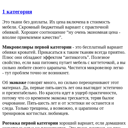
1 категория
Это ткани без доплаты. Их цена включена в стоимость
мебели. Скромный бюджетный вариант с практичной
обивкой. Хорошее соотношение “ну очень экономная цена -
вполне приемлемое качество”.
Микровелюры первой категории
- это бесплатный вариант
обивки кроватей. Прикасаться к таким тканям всегда приятно.
Плюс они обладают эффектом “антикоготь”. Полезное
свойство, если ваш питомец путает мебель с когтеточкой, а вы
сильно любите своего царапыча. Чистится микровелюр легко
- тут проблем точно не возникнет.
Об
экокоже
говорят много, но сильно переоценивают этот
материал. Да, первые пять-шесть лет она выглядит эстетично
и презентабельно. Но красота идет в ущерб практичности,
потому что со временем экокожа трескается, теряя былое
очарование. Пять-шесть лет и от эстетики не останется и
следа. Только трещины, а возможно, и царапины от
тренировок когтистых любимцев.
Рогожка первой категории
хороший вариант, если домашних