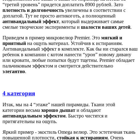
“третий уровень” придется доплатить 8900 рублей. Зато
плотность и долговечность
увеличены в соответствии с
доплатой. Тут не просто антикоготь, а полноценный
антивандальный эффект
, который выдерживает самые
смелые творческие эксперименты и
шалости ваших детей
.
Приведем в пример микровелюр Premier. Это
мягкий и
приятный
на ощупь материал. Устойчив к истираниям.
Антивандальный эффект в комплекте. Как бы ни старался ваш
ребенок в компании с котом нанести “урон” новому дивану
или кровати, любые попытки будут тщетны. Premier обладает
пальчиковым эффектом и смотрится действительно
элегантно
.
4 категория
Итак, мы на 4 “этаже” нашей пирамиды. Ткани этой
категории весьма
хорошо дышат
и обладают
антивандальным эффектом
. Быстро чистятся и
притягательны на ощупь.
Яркий пример - экостиль Оmega велюр. Это эстетичная ткань
повышенной плотности,
стойкая к истираниям
. Очень