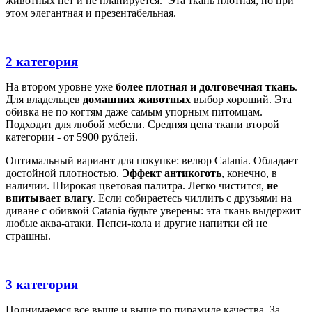
животных нет и не планируется. Эта ткань плотная, но при
этом элегантная и презентабельная.
2 категория
На втором уровне уже
более плотная и долговечная ткань
.
Для владельцев
домашних животных
выбор хороший. Эта
обивка не по когтям даже самым упорным питомцам.
Подходит для любой мебели. Средняя цена ткани второй
категории - от 5900 рублей.
Оптимальный вариант для покупке: велюр Catania. Обладает
достойной плотностью.
Эффект антикоготь
, конечно, в
наличии. Широкая цветовая палитра. Легко чистится,
не
впитывает влагу
. Если собираетесь чиллить с друзьями на
диване с обивкой Catania будьте уверены: эта ткань выдержит
любые аква-атаки. Пепси-кола и другие напитки ей не
страшны.
3 категория
Поднимаемся все выше и выше по пирамиде качества. За